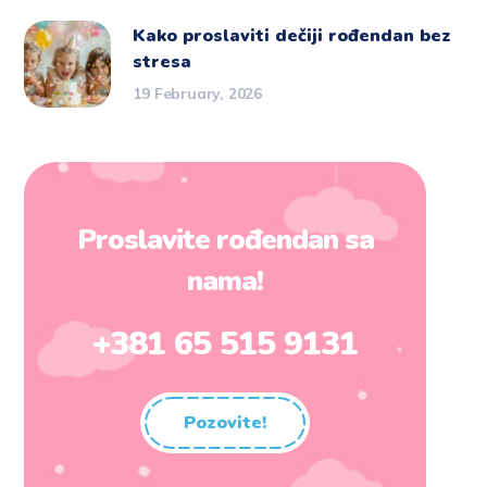
Kako proslaviti dečiji rođendan bez
stresa
19 February, 2026
Proslavite rođendan sa
nama!
+381 65 515 9131
Pozovite!