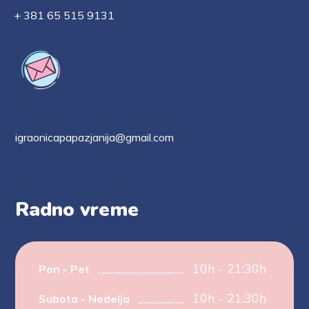
+ 381 65 515 9131
igraonicapapazjanija@gmail.com
Radno vreme
10h - 21:30h
Pon - Pet
10h - 21:30h
Subota - Nedelja