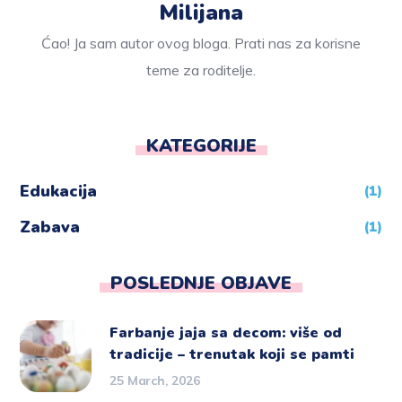
Milijana
Ćao! Ja sam autor ovog bloga. Prati nas za korisne
teme za roditelje.
KATEGORIJE
Edukacija
(1)
Zabava
(1)
POSLEDNJE OBJAVE
Farbanje jaja sa decom: više od
tradicije – trenutak koji se pamti
25 March, 2026