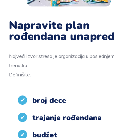
Napravite plan
rođendana unapred
Najveći izvor stresa je organizacija u poslednjem
trenutku.
Definišite:
broj dece
trajanje rođendana
budžet