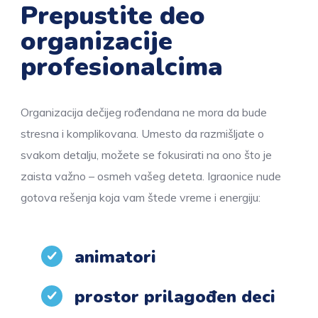
Prepustite deo
organizacije
profesionalcima
Organizacija dečijeg rođendana ne mora da bude
stresna i komplikovana. Umesto da razmišljate o
svakom detalju, možete se fokusirati na ono što je
zaista važno – osmeh vašeg deteta. Igraonice nude
gotova rešenja koja vam štede vreme i energiju:
animatori
prostor prilagođen deci