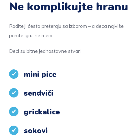
Ne komplikujte hranu
Roditelji često preteraju sa izborom – a deca najviše
pamte igru, ne meni.
Deci su bitne jednostavne stvari:
mini pice
sendviči
grickalice
sokovi